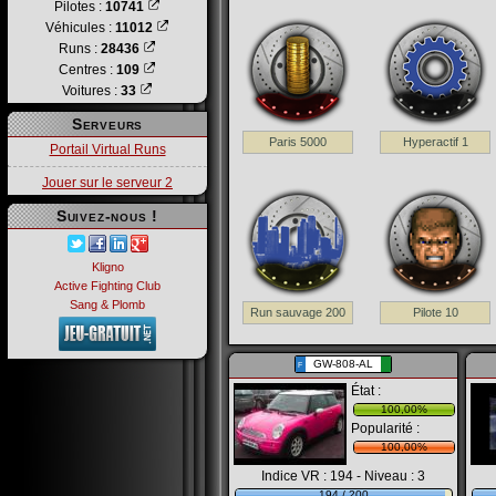
Pilotes :
10741
Véhicules :
11012
Runs :
28436
Centres :
109
Voitures :
33
Serveurs
Paris 5000
Hyperactif 1
Portail Virtual Runs
Jouer sur le serveur 2
Suivez-nous !
Kligno
Active Fighting Club
Sang & Plomb
Run sauvage 200
Pilote 10
GW-808-AL
F
État :
100,00%
Popularité :
100,00%
Indice VR : 194 - Niveau : 3
194 / 200