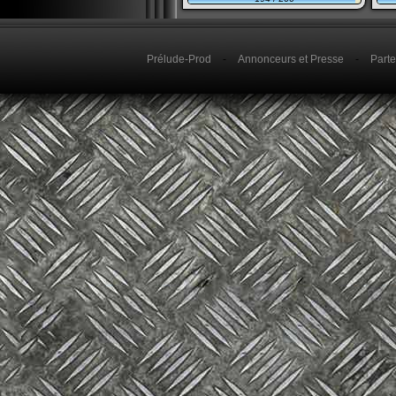
Prélude-Prod
-
Annonceurs et Presse
-
Parte