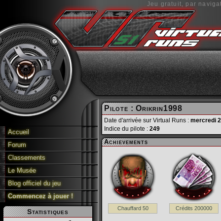
Jeu gratuit, par naviga
Pilote : Orikrin1998
Date d'arrivée sur Virtual Runs :
mercredi 
Indice du pilote :
249
Accueil
Achievements
Forum
Classements
Le Musée
Blog officiel du jeu
Commencez à jouer !
Chauffard 50
Crédits 200000
Statistiques