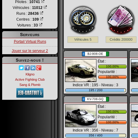
Pilotes :
10741
Véhicules :
11012
Runs :
28436
Centres :
109
Voitures :
33
Serveurs
Véhicules 5
Crédits 200000
Portail Virtual Runs
Jouer sur le serveur 2
BJ-908-OE
F
Suivez-nous !
État :
100,00%
Popularité :
Kligno
100,00%
Active Fighting Club
Indice VR : 195 - Niveau : 3
Sang & Plomb
195 / 200
KV-708-GQ
F
État :
100,00%
Popularité :
100,00%
Indice VR : 356 - Niveau : 7
356 / 400