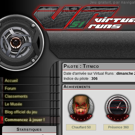
Jeu gratuit, par naviga
Pilote : Titnico
Date d'arrivée sur Virtual Runs :
dimanche 2
Indice du pilote :
306
Accueil
Achievements
Forum
Classements
Le Musée
Blog officiel du jeu
Commencez à jouer !
Chauffard 50
Présence 360
Statistiques