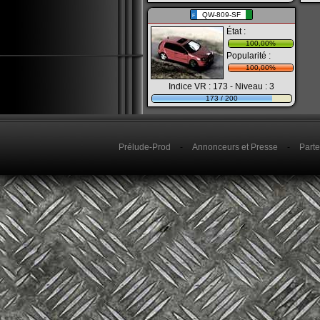
QW-809-SF
F
État :
100,00%
Popularité :
100,00%
Indice VR : 173 - Niveau : 3
173 / 200
Prélude-Prod
-
Annonceurs et Presse
-
Parte