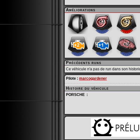
Améliorations
Précédents runs
Ce véhicule n'a pas de run dans son histori
Pilote :
marcogardener
Histoire du véhicule
PORSCHE :
Porsche - Car