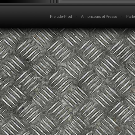
Prélude-Prod
-
Annonceurs et Presse
-
Parte