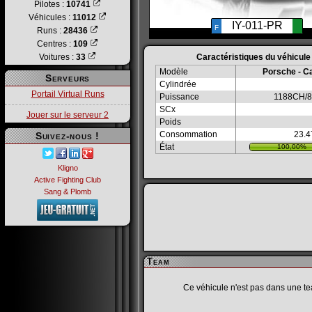
Pilotes :
10741
Véhicules :
11012
IY-011-PR
F
Runs :
28436
Centres :
109
Voitures :
33
Caractéristiques du véhicule
Modèle
Porsche - C
Serveurs
Cylindrée
Portail Virtual Runs
Puissance
1188CH/8
SCx
Jouer sur le serveur 2
Poids
Consommation
23.4
Suivez-nous !
État
100,00%
Kligno
Active Fighting Club
Sang & Plomb
Team
Ce véhicule n'est pas dans une t