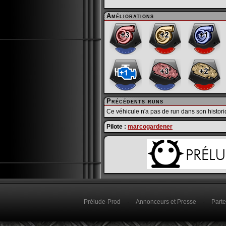
Améliorations
Précédents runs
Ce véhicule n'a pas de run dans son histori
Pilote :
marcogardener
Prélude-Prod
-
Annonceurs et Presse
-
Parte