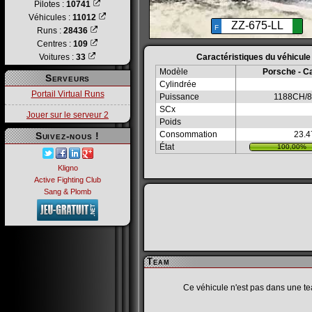
Pilotes :
10741
Véhicules :
11012
ZZ-675-LL
F
Runs :
28436
Centres :
109
Voitures :
33
Caractéristiques du véhicule
Modèle
Porsche - C
Serveurs
Cylindrée
Portail Virtual Runs
Puissance
1188CH/8
SCx
Jouer sur le serveur 2
Poids
Consommation
23.4
Suivez-nous !
État
100,00%
Kligno
Active Fighting Club
Sang & Plomb
Team
Ce véhicule n'est pas dans une t